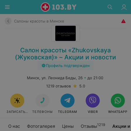
Салоны красоты в Минске
Салон красоты «Zhukovskaya
(Жуковская)» – Акции и новости
Профиль подтвержден
Минск, ул. Леонида Беды, 2б
до 21:00
1219 отзывов
5.0
ЗАПИСАТЬСЯ
ТЕЛЕФОНЫ
TELEGRAM
VIBER
WHATSAPP
1219
О нас
Фотогалерея
Цены
Отзывы
Акции и