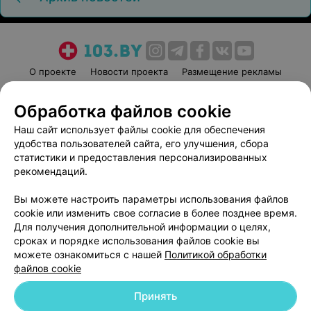
О проекте
Новости проекта
Размещение рекламы
Медицинский маркетинг
Публичный договор
Обработка файлов cookie
Пользовательское соглашение
Способы оплаты
Наш сайт использует файлы cookie для обеспечения
Вакансии
Партнеры
удобства пользователей сайта, его улучшения, сбора
Написать руководителю 103.by
статистики и предоставления персонализированных
Написать в поддержку
рекомендаций.
Персональные настройки cookie
Вы можете настроить параметры использования файлов
Обработка персональных данных
cookie или изменить свое согласие в более позднее время.
Для получения дополнительной информации о целях,
сроках и порядке использования файлов cookie вы
можете ознакомиться с нашей
Политикой обработки
файлов cookie
Принять
© 2026 ООО «Артокс Лаб», УНП 191700409
| 220012, Республика Беларусь,