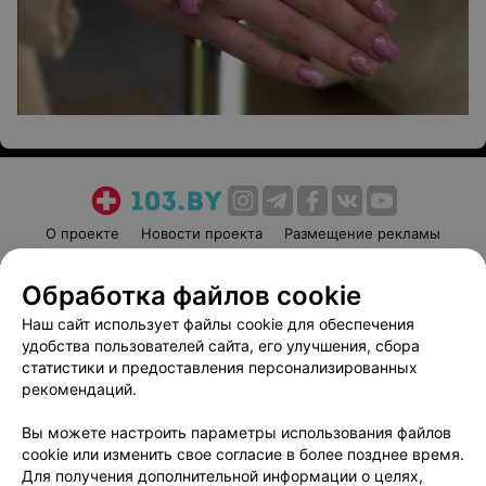
О проекте
Новости проекта
Размещение рекламы
Медицинский маркетинг
Публичный договор
Обработка файлов cookie
Пользовательское соглашение
Способы оплаты
Наш сайт использует файлы cookie для обеспечения
Вакансии
Партнеры
удобства пользователей сайта, его улучшения, сбора
Написать руководителю 103.by
статистики и предоставления персонализированных
Написать в поддержку
рекомендаций.
Персональные настройки cookie
Вы можете настроить параметры использования файлов
Обработка персональных данных
cookie или изменить свое согласие в более позднее время.
Для получения дополнительной информации о целях,