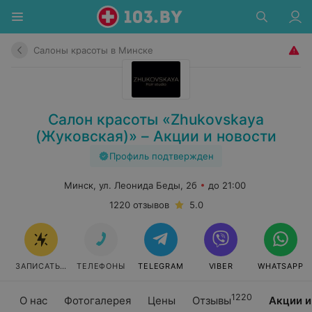
Салоны красоты в Минске
Салон красоты «Zhukovskaya
(Жуковская)» – Акции и новости
Профиль подтвержден
Минск, ул. Леонида Беды, 2б
до 21:00
1220 отзывов
5.0
ЗАПИСАТЬСЯ
ТЕЛЕФОНЫ
TELEGRAM
VIBER
WHATSAPP
1220
О нас
Фотогалерея
Цены
Отзывы
Акции и