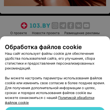
О проекте
Новости проекта
Размещение рекламы
Медицинский маркетинг
Публичный договор
Обработка файлов cookie
Пользовательское соглашение
Способы оплаты
Наш сайт использует файлы cookie для обеспечения
Вакансии
Партнеры
удобства пользователей сайта, его улучшения, сбора
Написать руководителю 103.by
статистики и предоставления персонализированных
Написать в поддержку
рекомендаций.
Персональные настройки cookie
Вы можете настроить параметры использования файлов
Обработка персональных данных
cookie или изменить свое согласие в более позднее время.
Для получения дополнительной информации о целях,
сроках и порядке использования файлов cookie вы
можете ознакомиться с нашей
Политикой обработки
файлов cookie