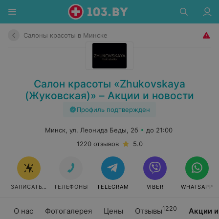
Салоны красоты в Минске
Салон красоты «Zhukovskaya
(Жуковская)» – Акции и новости
Профиль подтвержден
Минск, ул. Леонида Беды, 2б
до 21:00
1220 отзывов
5.0
ЗАПИСАТЬСЯ
ТЕЛЕФОНЫ
TELEGRAM
VIBER
WHATSAPP
1220
О нас
Фотогалерея
Цены
Отзывы
Акции и