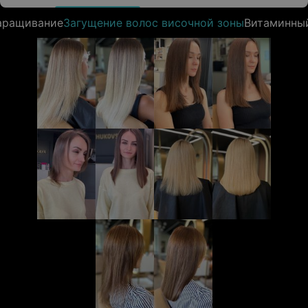
аращивание
Загущение волос височной зоны
Витаминны