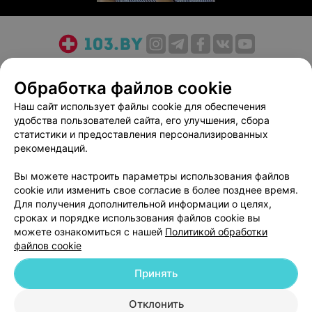
О проекте
Новости проекта
Размещение рекламы
Обработка файлов cookie
Медицинский маркетинг
Публичный договор
Пользовательское соглашение
Способы оплаты
Наш сайт использует файлы cookie для обеспечения
удобства пользователей сайта, его улучшения, сбора
Вакансии
Партнеры
статистики и предоставления персонализированных
Написать руководителю 103.by
рекомендаций.
Написать в поддержку
Вы можете настроить параметры использования файлов
Персональные настройки cookie
cookie или изменить свое согласие в более позднее время.
Обработка персональных данных
Для получения дополнительной информации о целях,
сроках и порядке использования файлов cookie вы
можете ознакомиться с нашей
Политикой обработки
файлов cookie
Принять
© 2026 ООО «Артокс Лаб», УНП 191700409
| 220012, Республика Беларусь,
Отклонить