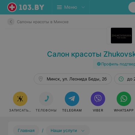
Меню
Салоны красоты в Минске
Салон красоты Zhukovs
Профиль подтве
Минск, ул. Леонида Беды, 2б
до 
ЗАПИСАТЬСЯ
ТЕЛЕФОНЫ
TELEGRAM
VIBER
WHATSAPP
/
Главная
Наши услуги