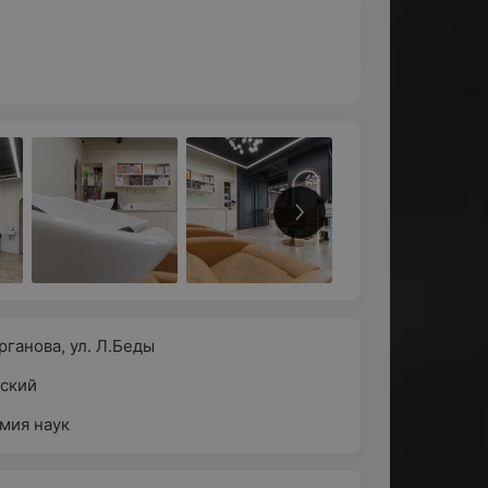
урганова
,
ул. Л.Беды
ский
мия наук