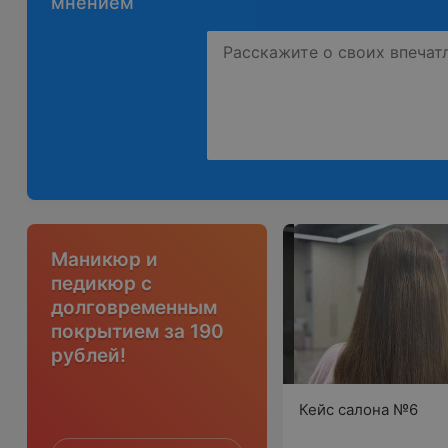
мнением
Маникюр и
педикюр с
долговременным
покрытием за 190
рублей!
Кейс салона №6