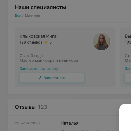
Наши специалисты
Все
/
Маникюр
Клыковская Инга
Вы
129 отзывов
5
10
Стаж 3 года
Ст
Мастер маникюра и педикюра
Ма
Запись по телефону
За
Записаться
Отзывы
123
Наталья
28 июля 2026