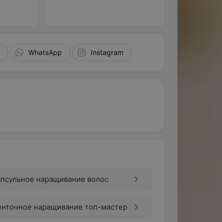
минский с
мечту о ро
статья о нас
WhatsApp
Instagram
апсульное наращивание волос
енточное наращивание топ-мастер