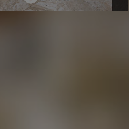
ина за
Образ под ключ: ТОП
часов: как
салонов красоты Минска,