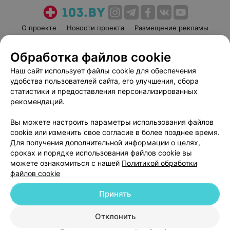
О проекте
Новости проекта
Размещение рекламы
Медицинский маркетинг
Публичный договор
Обработка файлов cookie
Пользовательское соглашение
Способы оплаты
Наш сайт использует файлы cookie для обеспечения
Вакансии
Партнеры
удобства пользователей сайта, его улучшения, сбора
Написать руководителю 103.by
статистики и предоставления персонализированных
Написать в поддержку
рекомендаций.
Персональные настройки cookie
Вы можете настроить параметры использования файлов
Обработка персональных данных
cookie или изменить свое согласие в более позднее время.
Для получения дополнительной информации о целях,
сроках и порядке использования файлов cookie вы
можете ознакомиться с нашей
Политикой обработки
файлов cookie
Принять
© 2026 ООО «Артокс Лаб», УНП 191700409
| 220012, Республика Беларусь,
г. Минск, улица Толбухина, 2, пом. 16 | help@103.by
Отклонить
Служба поддержки
+375 291212755